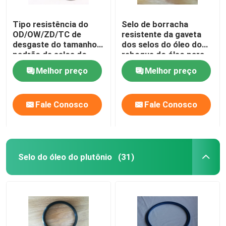
Tipo resistência do
Selo de borracha
OD/OW/ZD/TC de
resistente da gaveta
desgaste do tamanho
dos selos do óleo do
padrão de selos do
reboque do óleo para
óleo do reboque
os rolamentos de roda
Melhor preço
Melhor preço
Fale Conosco
Fale Conosco
Selo do óleo do plutônio
(31)