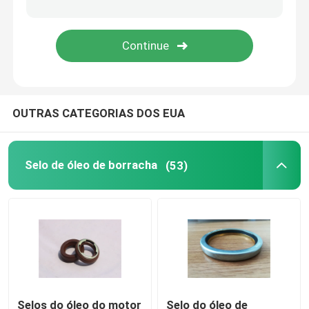
Peças de borracha moldada
gaxetas de borracha feitas sob encomenda
OUTRAS CATEGORIAS DOS EUA
Arruela de selagem do metal
usinadas peças de metal
Selo de óleo de borracha
(53)
Plástico moldado partes
Fixações e prendedores do metal
selo mecânico do eixo
Selos do óleo do motor
Selo do óleo de