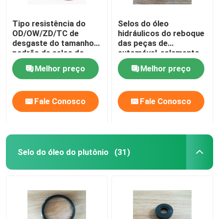
Tipo resistência do
Selos do óleo
OD/OW/ZD/TC de
hidráulicos do reboque
desgaste do tamanho
das peças de
padrão de selos do
automóvel, rolamento
óleo do reboque
de borracha do carro
Melhor preço
Melhor preço
de motor do selo do
óleo do cubo de roda
dianteira
Fale Conosco
Fale Conosco
Selo do óleo do plutônio
(31)