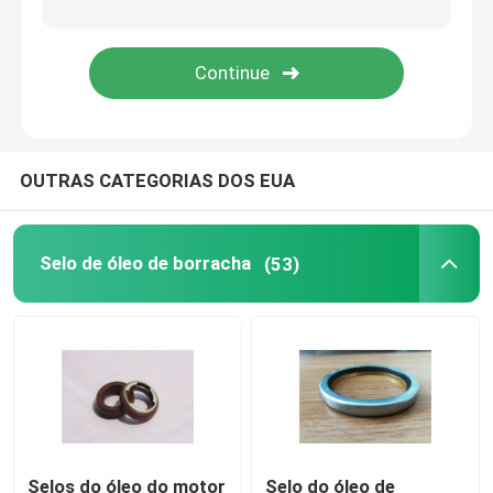
Peças de borracha moldada
gaxetas de borracha feitas sob encomenda
OUTRAS CATEGORIAS DOS EUA
Arruela de selagem do metal
usinadas peças de metal
Selo de óleo de borracha
(53)
Plástico moldado partes
Fixações e prendedores do metal
selo mecânico do eixo
Selos do óleo do motor
Selo do óleo de