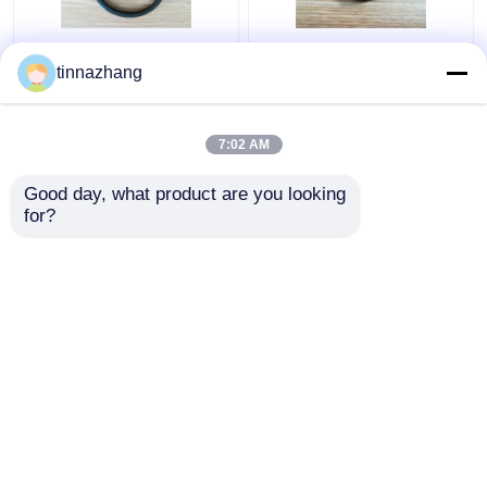
Selo hidráulico do
Costume que
tinnazhang
bordo da resistência
Waterproofing em
de rasgo, selo do óleo
volta das gaxetas de
durável do poliuretano
borracha/da
7:02 AM
com ferro
resistência lisa gaxeta
Melhor preço
Melhor preço
de Epdm ao óleo
Good day, what product are you looking 
for?
Fale Conosco
Fale Conosco
Veja mais
Casa
Mapa do Site
Fale Conosco
Desktop Site
Mapa do Site
Privacy Policy