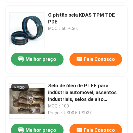
O pistão sela KDAS TPM TDE
PDE
MOQ：50 PCes
Melhor preço
Fale Conosco
Selo de óleo de PTFE para
indústria automóvel, assentos
industriais, selos de alto
desempenho
MOQ：100
Preço：USD0.5-USD3.0
Melhor preço
Fale Conosco