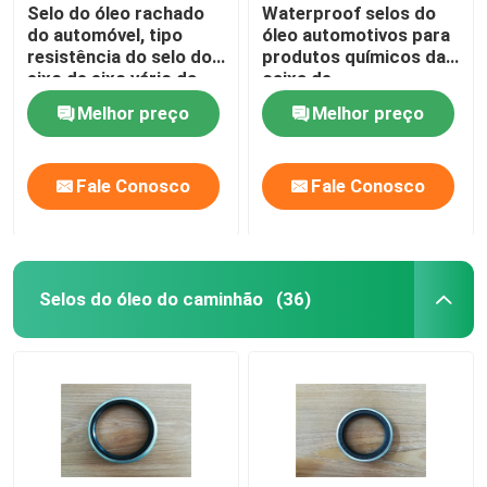
Selo do óleo rachado
Waterproof selos do
do automóvel, tipo
óleo automotivos para
resistência do selo do
produtos químicos da
eixo de eixo vário da
caixa de
baixa temperatura
engrenagens/resistência
Melhor preço
Melhor preço
do alcaloide
Fale Conosco
Fale Conosco
Selos do óleo do caminhão
(36)