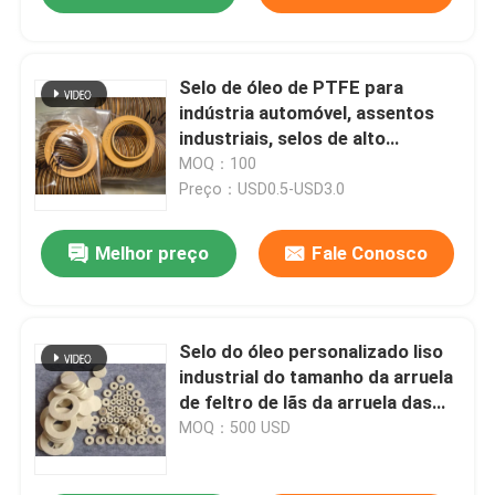
Selo de óleo de PTFE para
indústria automóvel, assentos
industriais, selos de alto
desempenho
MOQ：100
Preço：USD0.5-USD3.0
Melhor preço
Fale Conosco
Selo do óleo personalizado liso
industrial do tamanho da arruela
de feltro de lãs da arruela das
gaxetas PTFE de feltro de lãs
MOQ：500 USD