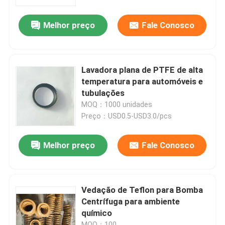
Melhor preço
Fale Conosco
Excursão da fábrica
Controle da qualidade
Lavadora plana de PTFE de alta
temperatura para automóveis e
Contacte-nos
tubulações
MOQ：1000 unidades
Preço：USD0.5-USD3.0/pcs
Peça umas citações
Melhor preço
Fale Conosco
Selo de óleo de borracha
vedantes de óleo automotivo
Vedação de Teflon para Bomba
Centrífuga para ambiente
químico
Selos do óleo do caminhão
MOQ：100