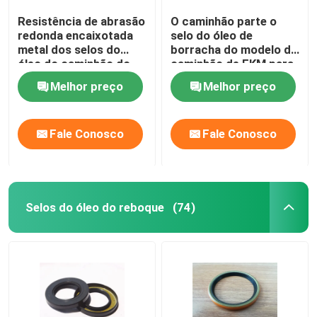
Resistência de abrasão
O caminhão parte o
redonda encaixotada
selo do óleo de
metal dos selos do
borracha do modelo de
óleo do caminhão do
caminhão de FKM para
tamanho padrão
o eixo de manivela,
Melhor preço
Melhor preço
resistente de alta
temperatura
Fale Conosco
Fale Conosco
Selos do óleo do reboque
(74)