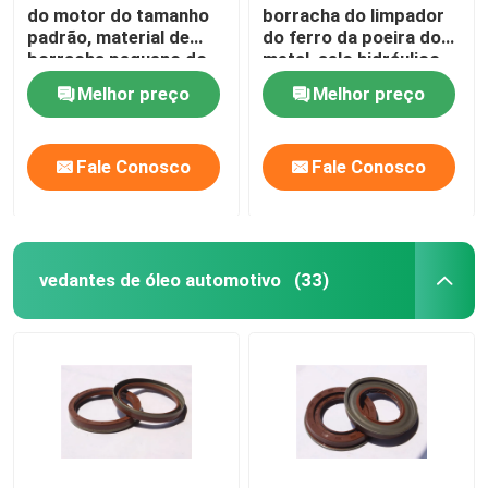
do motor do tamanho
borracha do limpador
padrão, material de
do ferro da poeira do
selos do óleo da haste de válvula
borracha pequeno do
metal, selo hidráulico
selo HNR da poeira de
azul do pistão de Rod
Melhor preço
Melhor preço
Brown
Peças de reparo do motor
Fale Conosco
Fale Conosco
Embalagem de glândula da fibra
vedantes de óleo automotivo
(33)