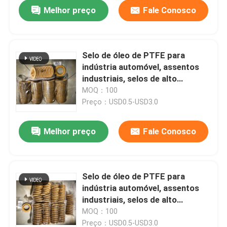
Melhor preço
Fale Conosco
Selo de óleo de PTFE para
indústria automóvel, assentos
industriais, selos de alto
desempenho
MOQ：100
Preço：USD0.5-USD3.0
Melhor preço
Fale Conosco
Casa
Selo de óleo de PTFE para
indústria automóvel, assentos
Produtos
industriais, selos de alto
desempenho
MOQ：100
Sobre nós
Preço：USD0.5-USD3.0