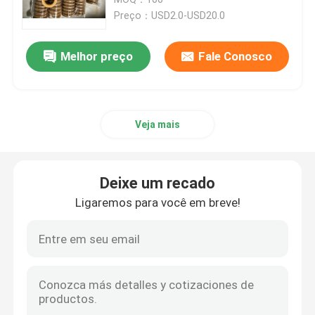
Preço：USD2.0-USD20.0
Selos do óleo do reboque
Melhor preço
Fale Conosco
Selo do óleo do plutônio
Veja mais
Selo do bordo do óleo
inicialização de pó de borracha
Deixe um recado
Ligaremos para você em breve!
Selo da máquina de lavar
Arruela lisa de PTFE
Selo do anel-O