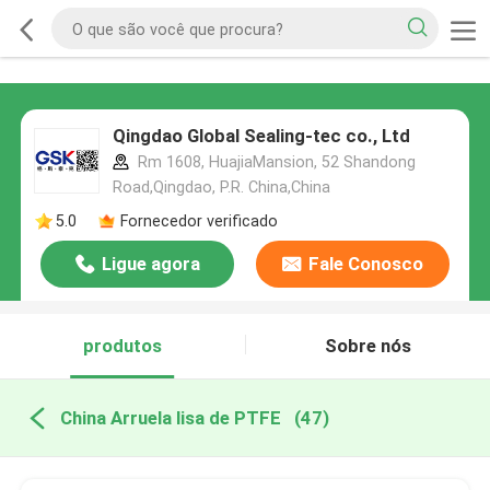
Qingdao Global Sealing-tec co., Ltd
Rm 1608, HuajiaMansion, 52 Shandong
Road,Qingdao, P.R. China,China
5.0
Fornecedor verificado
Ligue agora
Fale Conosco
produtos
Sobre nós
China Arruela lisa de PTFE
(47)