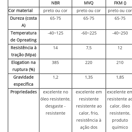
NBR
MVQ
FKM ()
Cor material
preto ou cor
preto ou cor
preto ou cor
Dureza (costa
65-75
65-75
65-75
A)
Temperatura
-40~125
-60~225
-40~250
de Opreating
Resistência à
14
7,5
12
tração (Mpa)
Elogation na
385
220
210
ruptura (%)
Gravidade
1,2
1,35
1,85
específica
Propriedades
excelente no
excelente em
excelente e
óleo resistente,
resistente
resistente a
desgaste -
resistente ao
calor, óleo
resistente
calor, frio,
resistente,
resistência à
produto
ação dos
químico