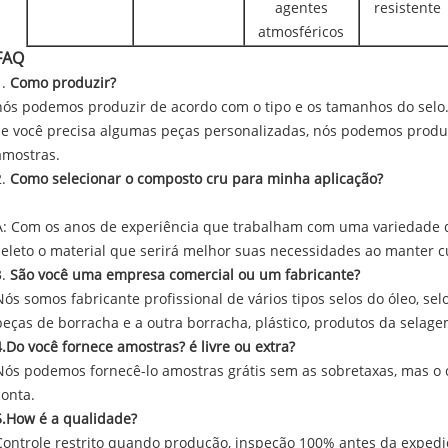
agentes
resistente
atmosféricos
FAQ
1.
Como produzir?
nós podemos produzir de acordo com o tipo e os tamanhos do selo
se você precisa algumas peças personalizadas, nós podemos produ
amostras.
2.
Como selecionar o composto cru para minha aplicação?
A: Com os anos de experiência que trabalham com uma variedade 
seleto o material que serirá melhor suas necessidades ao manter c
3.
São você uma empresa comercial ou um fabricante?
Nós somos fabricante profissional de vários tipos selos do óleo, selo
peças de borracha e a outra borracha, plástico, produtos da selage
4.Do você fornece amostras? é livre ou extra?
Nós podemos fornecê-lo amostras grátis sem as sobretaxas, mas o 
conta.
5.How é a qualidade?
Controle restrito quando produção, inspeção 100% antes da expedi