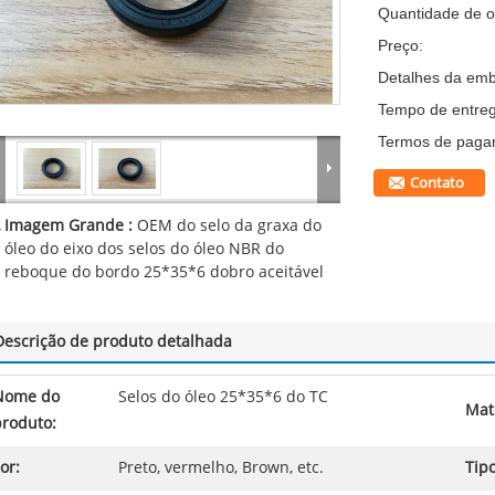
Quantidade de 
Preço:
Detalhes da em
Tempo de entreg
Termos de paga
Contato
Imagem Grande :
OEM do selo da graxa do
óleo do eixo dos selos do óleo NBR do
reboque do bordo 25*35*6 dobro aceitável
Descrição de produto detalhada
Nome do
Selos do óleo 25*35*6 do TC
Mate
produto:
or:
Preto, vermelho, Brown, etc.
Tipo