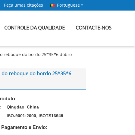
Peça umas citações
Portuguese
CONTROLE DA QUALIDADE
CONTACTE-NOS
 do reboque do bordo 25*35*6 dobro
BR do reboque do bordo 25*35*6
roduto:
:
Qingdao, China
ISO-9001:2000, ISOTS16949
 Pagamento e Envio: