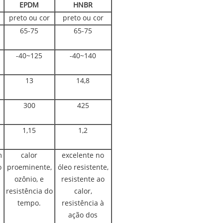
EPDM
HNBR
preto ou cor
preto ou cor
65-75
65-75
-40~125
-40~140
13
14,8
300
425
1,15
1,2
m
calor
excelente no
o
proeminente,
óleo resistente,
ozônio, e
resistente ao
resistência do
calor,
tempo.
resistência à
ação dos