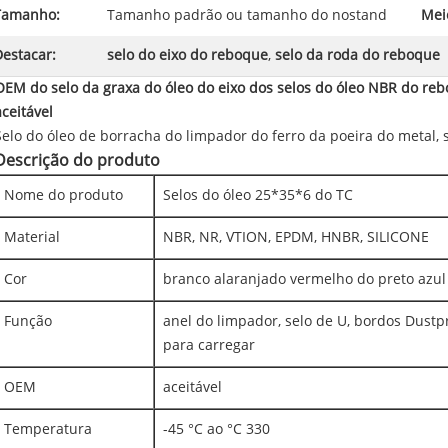
Tamanho:
Tamanho padrão ou tamanho do nostand
Mei
estacar:
selo do eixo do reboque
,
selo da roda do reboque
OEM do selo da graxa do óleo do eixo dos selos do óleo NBR do r
aceitável
Selo do óleo de borracha do limpador do ferro da poeira do metal, s
Descrição do produto
Nome do produto
Selos do óleo 25*35*6 do TC
Material
NBR, NR, VTION, EPDM, HNBR, SILICONE
Cor
branco alaranjado vermelho do preto azul
Função
anel do limpador, selo de U, bordos Dustpr
para carregar
OEM
aceitável
Temperatura
-45 °C ao °C 330