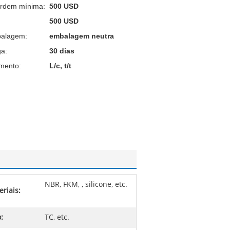
ordem mínima:
500 USD
500 USD
balagem:
embalagem neutra
a:
30 dias
mento:
L/c, t/t
NBR, FKM, , silicone, etc.
riais:
:
TC, etc.