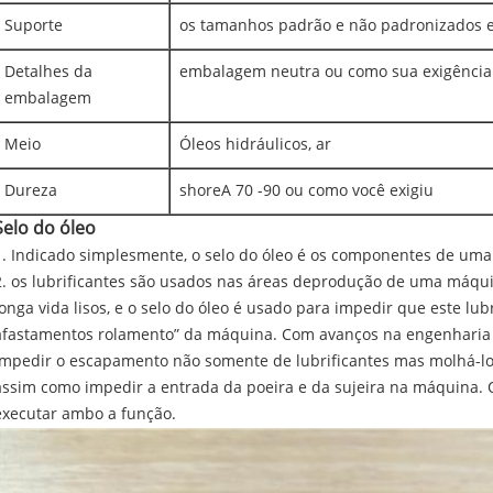
Suporte
os tamanhos padrão e não padronizados e
Detalhes da
embalagem neutra ou como sua exigência
embalagem
Meio
Óleos hidráulicos, ar
Dureza
shoreA 70 -90 ou como você exigiu
Selo do óleo
1. Indicado simplesmente, o selo do óleo é os componentes de uma
2. os lubrificantes são usados nas áreas deprodução de uma máqu
longa vida lisos, e o selo do óleo é usado para impedir que este lu
afastamentos rolamento” da máquina. Com avanços na engenharia 
impedir o escapamento não somente de lubrificantes mas molhá-lo
assim como impedir a entrada da poeira e da sujeira na máquina. 
executar ambo a função.