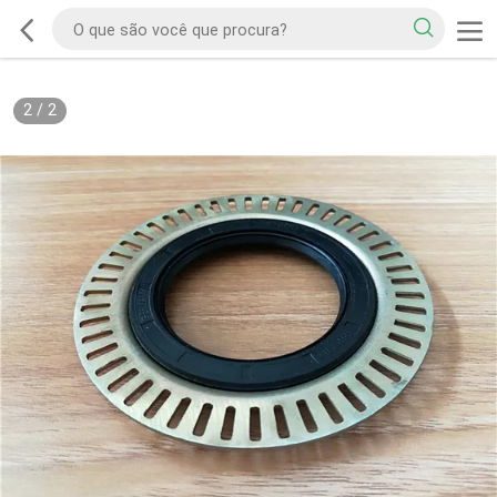
2
/
2