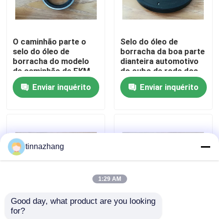
Excursão da fábrica
O caminhão parte o
Selo do óleo de
selo do óleo de
borracha da boa parte
Controle da qualidade
borracha do modelo
dianteira automotivo
de caminhão de FKM
do cubo de roda dos
para o eixo de
selos do óleo do
Enviar inquérito
Enviar inquérito
Contacte-nos
manivela, resistente
caminhão da abrasão
de alta temperatura
Peça umas citações
tinnazhang
Selo de óleo de borracha
1:29 AM
vedantes de óleo automotivo
Good day, what product are you looking 
for?
Selo do óleo do cubo
Auto selo do óleo do
Selos do óleo do caminhão