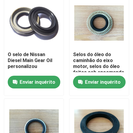
O selo de Nissan
Selos do óleo do
Diesel Main Gear Oil
caminhão do eixo
personalizou
motor, selos do óleo
feitos sob encomenda
do eixo do poliuretano
Enviar inquérito
Enviar inquérito
dos tratores
Casa
Produtos
Sobre nós